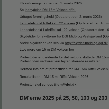
Klassificeringsdato er den 9. marts 2026.
Se
indbydelse DM 15m Voksen riffel
Udtaget foreningshold
(Opdateret den 2. marts 2026)
Landsdelshold Riffel kal. .22 voksen
(Opdateret den 16. m
Landsdelshold Luftriffel kal. .22 voksen
(Opdateret den 16
Skydetider
for skytterne fra DGI Midt- og Vestsjælland (O
Andre skydetider kan ses via
http://skydetilmelding.dgi.dk
Læs mere om 15 m DM voksen
her
Protesttider er gældende for det netop afsluttede DM 15m 
Protest tiden vedrører kun fejlregistrerede resultater.
Hermed info om at protesttiden for DM 15m Riffel Voksen er
Resultatlisten - DM 15 m. Riffel Voksen 2026
Protester skal sendes til
dm@dgi.dk
DM´erne 2025 på 25, 50, 100 og 20