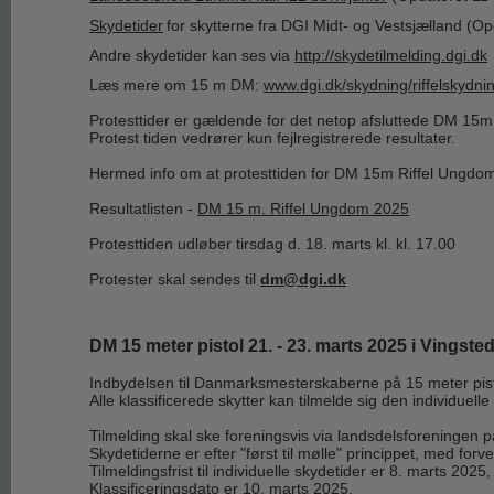
Skydetider
for skytterne fra DGI Midt- og Vestsjælland (O
Andre skydetider kan ses via
http://skydetilmelding.dgi.dk
Læs mere om 15 m DM:
www.dgi.dk/skydning/riffelskydni
Protesttider er gældende for det netop afsluttede DM 15m
Protest tiden vedrører kun fejlregistrerede resultater.
Hermed info om at protesttiden for DM 15m Riffel Ungdom er
Resultatlisten -
DM 15 m. Riffel Ungdom 2025
Protesttiden udløber tirsdag d. 18. marts kl. kl. 17.00
Protester skal sendes til
dm@dgi.dk
DM 15 meter pistol 21. - 23. marts 2025 i Vingste
Indbydelsen til Danmarksmesterskaberne på 15 meter pistol 
Alle klassificerede skytter kan tilmelde sig den individuell
Tilmelding skal ske foreningsvis via landsdelsforeningen p
Skydetiderne er efter "først til mølle" princippet, med for
Tilmeldingsfrist til individuelle skydetider er 8. marts 202
Klassificeringsdato er 10. marts 2025.