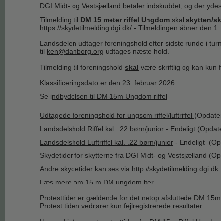
DGI Midt- og Vestsjælland betaler indskuddet, og der ydes 
Tilmelding til
DM 15 meter riffel Ungdom
skal
skytten/sk
https://skydetilmelding.dgi.dk/
- Tilmeldingen åbner den 1.
Landsdelen udtager foreningshold efter sidste runde i tu
til
ken@danborg.org
udtages næste hold.
Tilmelding til foreningshold
skal
være skriftlig og kan kun 
Klassificeringsdato er den 23. februar 2026.
Se i
ndbydelsen til DM 15m Ungdom riffel
Udtagede foreningshold for ungsom riffel/luftriffel
(Opdater
Landsdelshold Riffel kal. .22 børn/junior
- Endeligt (Opdat
Landsdelshold Luftriffel kal. .22 børn/junior
- Endeligt (Op
Skydetider
for skytterne fra DGI Midt- og Vestsjælland (O
Andre skydetider kan ses via
http://skydetilmelding.dgi.dk
Læs mere om 15 m DM ungdom
her
Protesttider er gældende for det netop afsluttede DM 15m
Protest tiden vedrører kun fejlregistrerede resultater.