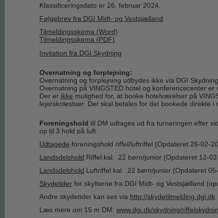
Klassificeringsdato er 26. februar 2024.
Følgebrev fra DGI Midt- og Vestsjælland
Tilmeldingsskema (Word)
Tilmeldingsskema (PDF)
Invitation fra DGI Skydning
Overnatning og forplejning:
Overnatning og forplejning udbydes ikke via DGI Skydning
Overnatning på VINGSTED hotel og konferencecenter er m
Der er
ikke
mulighed for, at booke hotelværelser på VINGST
lejerskolestuer. Der skal betales for det bookede direkte 
Foreningshold
til DM udtages ud fra turneringen efter sid
op til 3 hold på luft.
Udtagede
foreningshold riffel/luftriffel (Opdateret 26-02-2
Landsdelshold
Riffel kal. .22 børn/junior (Opdateret 12-0
Landsdelshold
Luftriffel kal. .22 børn/junior (Opdateret 0
Skydetider
for skytterne fra DGI Midt- og Vestsjælland (o
Andre skydetider kan ses via
http://skydetilmelding.dgi.dk
Læs mere om 15 m DM:
www.dgi.dk/skydning/riffelskydni