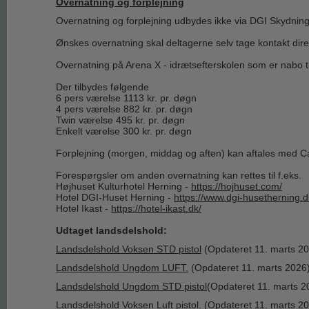
Overnatning og forplejning
Overnatning og forplejning udbydes ikke via DGI Skydnin
Ønskes overnatning skal deltagerne selv tage kontakt direkt
Overnatning på Arena X - idrætsefterskolen som er nabo t
Der tilbydes følgende
6 pers værelse 1113 kr. pr. døgn
4 pers værelse 882 kr. pr. døgn
Twin værelse 495 kr. pr. døgn
Enkelt værelse 300 kr. pr. døgn
Forplejning (morgen, middag og aften) kan aftales med Ca
Forespørgsler om anden overnatning kan rettes til f.eks.
Højhuset Kulturhotel Herning -
https://hojhuset.com/
Hotel DGI-Huset Herning -
https://www.dgi-husetherning.d
Hotel Ikast -
https://hotel-ikast.dk/
Udtaget landsdelshold:
Landsdelshold Voksen STD pistol
(Opdateret 11. marts 2
Landsdelshold Ungdom LUFT.
(Opdateret 11.
​ marts 2026
Landsdelshold Ungdom STD pistol
(Opdateret 11. marts
2
Landsdelshold Voksen Luft pistol.
(Opdateret 11.
​ marts 2