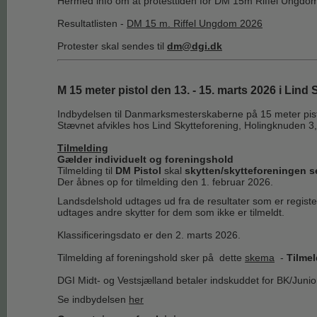
Hermed info om at protesttiden for DM 15m Riffel Ungdom er
Resultatlisten -
DM 15 m. Riffel Ungdom 2026
Protester skal sendes til
dm@dgi.dk
M 15 meter pistol den 13. - 15. marts 2026 i Lind
Indbydelsen til Danmarksmesterskaberne på 15 meter pistol 
Stævnet afvikles hos Lind Skytteforening, Holingknuden 3
Tilmelding
Gælder individuelt og foreningshold
Tilmelding til
DM Pistol
skal
skytten/skytteforeningen s
Der åbnes op for tilmelding den 1. februar 2026.
Landsdelshold udtages ud fra de resultater som er registeret
udtages andre skytter for dem som ikke er tilmeldt.
Klassificeringsdato er den 2. marts 2026.
Tilmelding af foreningshold sker på dette
skema
-
Tilmel
DGI Midt- og Vestsjælland betaler indskuddet for BK/Junior
Se indbydelsen
her