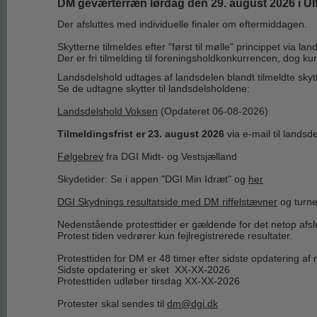
DM geværterræn lørdag den 29. august 2026 i U
Der afsluttes med individuelle finaler om eftermiddagen.
Skytterne tilmeldes efter "først til mølle" princippet via l
Der er fri tilmelding til foreningsholdkonkurrencen, dog kun
Landsdelshold udtages af landsdelen blandt tilmeldte skyt
Se de udtagne skytter til landsdelsholdene:
Landsdelshold Voksen
(Opdateret 06-08-2026)
Tilmeldingsfrist er 23. august 2026
via e-mail til lands
Følgebrev
fra DGI Midt- og Vestsjælland
Skydetider: Se i appen "DGI Min Idræt" og
her
DGI Skydnings resultatside med DM riffelstævner
og turne
Nedenstående protesttider er gældende for det netop afs
Protest tiden vedrører kun fejlregistrerede resultater.
Protesttiden for DM er 48 timer efter sidste opdatering af
Sidste opdatering er sket XX-XX-2026
Protesttiden udløber tirsdag XX-XX-2026
Protester skal sendes til
dm@dgi.dk