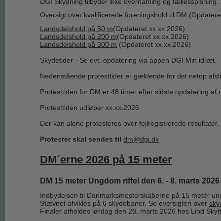
DGI Skydning tilbyder ikke overnatning og fællesspisning. 
Oversigt over kvalificerede foreningshold til DM
(Opdateret
Landsdelshold på 50 m
(Opdateret xx.xx.2026)
Landsdelshold på 200 m
(Opdateret xx.xx.2026)
Landsdelshold på 300 m
(Opdateret xx.xx.2026)
Skydetider - Se evt. opdatering via appen DGI Min idræt.
Nedenstående protesttider er gældende for det netop afs
Protesttiden for DM er 48 timer efter sidste opdatering af
Protesttiden udløber xx.xx.2026
Der kan alene protesteres over fejlregistrerede resultater.
Protester skal sendes til
dm@dgi.dk
DM´erne 2026 på 15 meter
DM 15 meter Ungdom riffel den 6. - 8. marts 202
Indbydelsen til Danmarksmesterskaberne på 15 meter ungdom
Stævnet afvikles på 6 skydebaner. Se oversigten over
sky
Finaler afholdes lørdag den 28. marts 2026 hos Lind Skyt