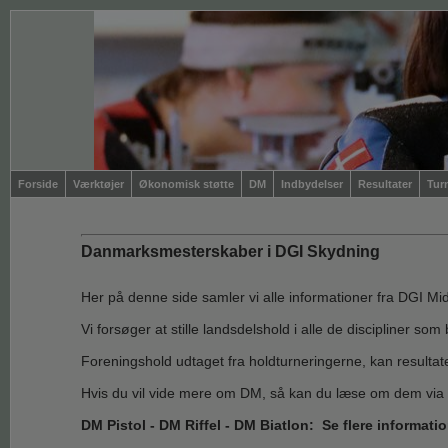
Forside
Værktøjer
Økonomisk støtte
DM
Indbydelser
Resultater
Tur
Danmarksmesterskaber i DGI Skydning
Her på denne side samler vi alle informationer fra DGI 
Vi forsøger at stille landsdelshold i alle de discipliner so
Foreningshold udtaget fra holdturneringerne, kan resulta
Hvis du vil vide mere om DM, så kan du læse om dem via n
DM Pistol -
DM Riffel - DM Biatlon: Se flere informati