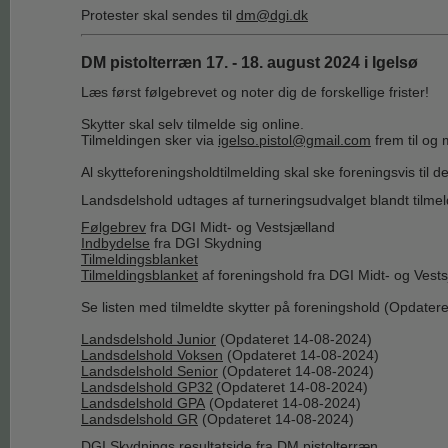
Protester skal sendes til
dm@dgi.dk
DM pistolterræn 17. - 18. august 2024 i Igelsø
Læs først følgebrevet og noter dig de forskellige frister!
Skytter skal selv tilmelde sig online.
Tilmeldingen sker via
igelso.pistol@gmail.com
frem til og
Al skytteforeningsholdtilmelding skal ske foreningsvis til
Landsdelshold udtages af turneringsudvalget blandt tilmel
Følgebrev
fra DGI Midt- og Vestsjælland
Indbydelse
fra DGI Skydning
Tilmeldingsblanket
Tilmeldingsblanket
af foreningshold fra DGI Midt- og Vest
Se listen med tilmeldte skytter på foreningshold (Opdate
Landsdelshold Junior
(Opdateret 14-08-2024)
Landsdelshold Voksen
(Opdateret 14-08-2024)
Landsdelshold Senior
(Opdateret 14-08-2024)
Landsdelshold GP32
(Opdateret 14-08-2024)
Landsdelshold GPA
(Opdateret 14-08-2024)
Landsdelshold GR
(Opdateret 14-08-2024)
DGI Skydnings resultatside fra DM pistolterræn