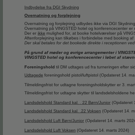
Indbydelse fra DGI Skydning
Overnatning og forplejning
Overnatning og forplejning udbydes ikke via DGI Skydning
Overnatning på VINGSTED hotel og konferencecenter er m
Der er
ikke
mulighed for, at booke hotelværelser på VING
Aftenforplejning kan tilkøbes i forbindelse med booking af 
Der skal betales for det bookede direkte i receptionen ve
På grund af møder og øvrige arrangementer i VINGSTED
VINGSTED hotel og konferencecenter i løbet af stævn
Foreningshold
til DM udtages ud fra turneringen efter si
Udtagede
foreningshold pistol/luftpistol (Opdateret 14. ma
Tilmeldingsfrist for udtagne foreningsholdskytter er 3. ma
Tilmeldingsfrist for udtagne skytter til landsdelsholdene 
Landsdelshold Standard kal. . 22 Børn/Junior
(Opdateret 
Landsdelshold Standard kal. .22 Voksen
(Opdateret 14. m
Landsdelshold Luft Børn/Junior
(Opdateret 14. marts 202
Landsdelshold Luft Voksen
(Opdateret 14. marts 2024)