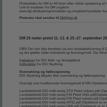
Protesttiden for DM er 48 timer efter sidste opdatering af r
Link til resultater fra DM ungdom:
www.dgi.dk/skydning/resultater-og-ranglister/resultater-fr
Protester skal sendes til
DM@dgi.dk
DM 25 meter pistol 11.-13. & 25.-27. september 2
OBS! Der kan ikke tilmeldes via ens landsdelsforening til D
og det gælder både individuelt og foreningshold. Der tilmeld
Følgebrev
fra DGI Midt- og Vestsjælland
Indbydelse
fra DGI Skydning
Overnatning og fællesspisning
DGI Skydning tilbyder ikke overnatning og fællesspisning. 
Oversigt over kvalificerede foreningshold til DM (Opdatere
Landsdelshold DGI midt-vestsj STD Pistol voksen.pdf
(Opd
Landsdelshold DGI midt-vestsj FIN Pistol UNG.pdf
(Opdate
Landsdelshold DGI midt-vestsj FIN Pistol voksen.pdf
(Opd
Landsdelshold DGI midt-vestsj GP32.pdf
(Opdateret xx.x
Landsdelshold DGI midt-vestsj GPA.pdf
(Opdateret xx.xx.