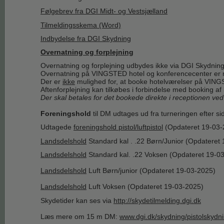
Følgebrev fra DGI Midt- og Vestsjælland
Tilmeldingsskema (Word)
Indbydelse fra DGI Skydning
Overnatning og forplejning
Overnatning og forplejning udbydes ikke via DGI Skydning
Overnatning på VINGSTED hotel og konferencecenter er m
Der er
ikke
mulighed for, at booke hotelværelser på VING
Aftenforplejning kan tilkøbes i forbindelse med booking af 
Der skal betales for det bookede direkte i receptionen ve
Foreningshold
til DM udtages ud fra turneringen efter si
Udtagede
foreningshold pistol/luftpistol
(Opdateret 19-03-
Landsdelshold
Standard kal . .22 Børn/Junior (Opdateret
Landsdelshold
Standard kal. .22 Voksen (Opdateret 19-0
Landsdelshold
Luft Børn/junior (Opdateret 19-03-2025)
Landsdelshold
Luft Voksen (Opdateret 19-03-2025)
Skydetider kan ses via
http://skydetilmelding.dgi.dk
Læs mere om 15 m DM:
www.dgi.dk/skydning/pistolskydni