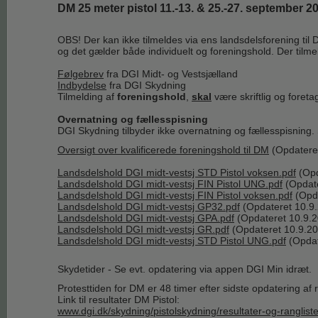
DM 25 meter pistol 11.-13. & 25.-27. september 2
OBS! Der kan ikke tilmeldes via ens landsdelsforening til D
og det gælder både individuelt og foreningshold. Der tilmeld
Følgebrev
fra DGI Midt- og Vestsjælland
Indbydelse
fra DGI Skydning
Tilmelding af
foreningshold
,
skal
være skriftlig og foret
Overnatning og fællesspisning
DGI Skydning tilbyder ikke overnatning og fællesspisning. 
Oversigt over kvalificerede foreningshold til DM
(Opdatere
Landsdelshold DGI midt-vestsj STD Pistol voksen.pdf
(Opd
Landsdelshold DGI midt-vestsj FIN Pistol UNG.pdf
(Opdat
Landsdelshold DGI midt-vestsj FIN Pistol voksen.pdf
(Opd
Landsdelshold DGI midt-vestsj GP32.pdf
(Opdateret 10.9
Landsdelshold DGI midt-vestsj GPA.pdf
(Opdateret 10.9.
Landsdelshold DGI midt-vestsj GR.pdf
(Opdateret 10.9.2
Landsdelshold DGI midt-vestsj STD Pistol UNG.pdf
(Opdat
Skydetider - Se evt. opdatering via appen DGI Min idræt.
Protesttiden for DM er 48 timer efter sidste opdatering af
Link til resultater DM Pistol:
www.dgi.dk/skydning/pistolskydning/resultater-og-ranglist