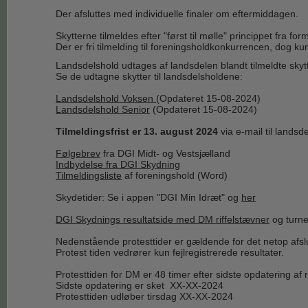
Der afsluttes med individuelle finaler om eftermiddagen.
Skytterne tilmeldes efter "først til mølle" princippet fra fo
Der er fri tilmelding til foreningsholdkonkurrencen, dog kun
Landsdelshold udtages af landsdelen blandt tilmeldte skyt
Se de udtagne skytter til landsdelsholdene:
Landsdelshold Voksen
(Opdateret 15-08-2024)
Landsdelshold Senior
(Opdateret 15-08-2024)
Tilmeldingsfrist er 13. august 2024
via e-mail til lands
Følgebrev
fra DGI Midt- og Vestsjælland
Indbydelse fra DGI Skydning
Tilmeldingsliste
af foreningshold (Word)
Skydetider: Se i appen "DGI Min Idræt" og
her
DGI Skydnings resultatside med DM riffelstævner
og turne
Nedenstående protesttider er gældende for det netop afs
Protest tiden vedrører kun fejlregistrerede resultater.
Protesttiden for DM er 48 timer efter sidste opdatering af
Sidste opdatering er sket XX-XX-2024
Protesttiden udløber tirsdag XX-XX-2024