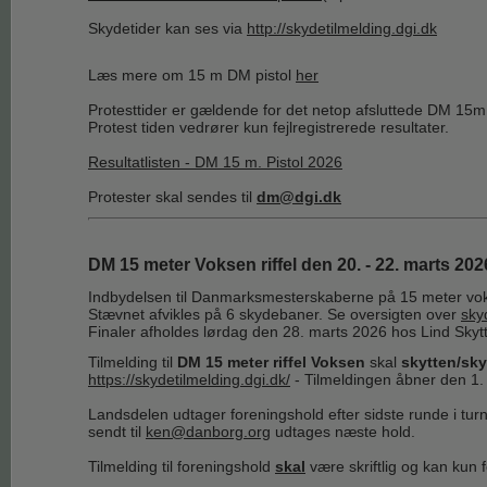
Skydetider kan ses via
http://skydetilmelding.dgi.dk
Læs mere om 15 m DM pistol
her
Protesttider er gældende for det netop afsluttede DM 15m 
Protest tiden vedrører kun fejlregistrerede resultater.
Resultatlisten - DM 15 m. Pistol 2026
Protester skal sendes til
dm@dgi.dk
DM 15 meter Voksen riffel den 20. - 22. marts 20
Indbydelsen til Danmarksmesterskaberne på 15 meter voksen 
Stævnet afvikles på 6 skydebaner. Se oversigten over
sky
Finaler afholdes lørdag den 28. marts 2026 hos Lind Skyt
Tilmelding til
DM 15 meter riffel Voksen
skal
skytten/sky
https://skydetilmelding.dgi.dk/
- Tilmeldingen åbner den 1.
Landsdelen udtager foreningshold efter sidste runde i tu
sendt til
ken@danborg.org
udtages næste hold.
Tilmelding til foreningshold
skal
være skriftlig og kan kun 