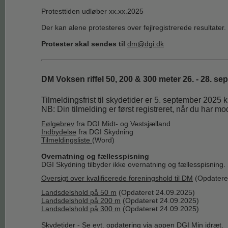
Protesttiden udløber xx.xx.2025
Der kan alene protesteres over fejlregistrerede resultater.
Protester skal sendes til
dm@dgi.dk
DM Voksen riffel 50, 200 & 300 meter 26. - 28. s
Tilmeldingsfrist til skydetider er 5. september 2025 
NB: Din tilmelding er først registreret, når du har mo
Følgebrev
fra DGI Midt- og Vestsjælland
Indbydelse
fra DGI Skydning
Tilmeldingsliste
(Word)
Overnatning og fællesspisning
DGI Skydning tilbyder ikke overnatning og fællesspisning. 
Oversigt over kvalificerede foreningshold til DM
(Opdatere
Landsdelshold på 50 m
(Opdateret 24.09.2025)
Landsdelshold på 200 m
(Opdateret 24.09.2025)
Landsdelshold på 300 m
(Opdateret 24.09.2025)
Skydetider
- Se evt. opdatering via appen DGI Min idræt.