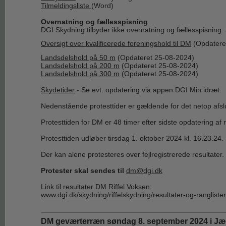
Tilmeldingsliste
(Word)
Overnatning og fællesspisning
DGI Skydning tilbyder ikke overnatning og fællesspisning. 
Oversigt over kvalificerede foreningshold til DM
(Opdatere
Landsdelshold på 50 m
(Opdateret 25-08-2024)
Landsdelshold på 200 m
(Opdateret 25-08-2024)
Landsdelshold på 300 m
(Opdateret 25-08-2024)
Skydetider
- Se evt. opdatering via appen DGI Min idræt.
Nedenstående protesttider er gældende for det netop afs
Protesttiden for DM er 48 timer efter sidste opdatering af
Protesttiden udløber tirsdag 1. oktober 2024 kl. 16.23.24.
Der kan alene protesteres over fejlregistrerede resultater.
Protester skal sendes til
dm@dgi.dk
Link til resultater DM Riffel Voksen:
www.dgi.dk/skydning/riffelskydning/resultater-og-ranglist
DM geværterræn søndag 8. september 2024 i Jæ