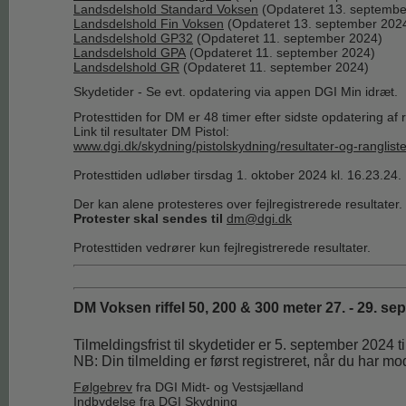
Landsdelshold Standard Voksen
(Opdateret 13. septembe
Landsdelshold Fin Voksen
(Opdateret 13. september 202
Landsdelshold GP32
(Opdateret 11. september 2024)
Landsdelshold GPA
(Opdateret 11. september 2024)
Landsdelshold GR
(Opdateret 11. september 2024)
Skydetider - Se evt. opdatering via appen DGI Min idræt.
Protesttiden for DM er 48 timer efter sidste opdatering af
Link til resultater DM Pistol:
www.dgi.dk/skydning/pistolskydning/resultater-og-ranglist
Protesttiden udløber tirsdag 1. oktober 2024 kl. 16.23.24.
Der kan alene protesteres over fejlregistrerede resultater.
Protester skal sendes til
dm@dgi.dk
Protesttiden vedrører kun fejlregistrerede resultater.
DM Voksen riffel 50, 200 & 300 meter 27. - 29. s
Tilmeldingsfrist til skydetider er 5. september 2024 
NB: Din tilmelding er først registreret, når du har mo
Følgebrev
fra DGI Midt- og Vestsjælland
Indbydelse
fra DGI Skydning