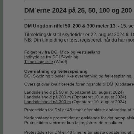
DM´erne 2024 på 25, 50, 100 og 200
DM Ungdom riffel 50, 200 & 300 meter 13. - 15. s
Tilmeldingsfrist til skydetider er 22. august 2024 ti
NB: Din tilmelding er først registreret, når du har mo
Følgebrev
fra DGI Midt- og Vestsjælland
Indbydelse
fra
DGI Skydning
Tilmeldingsliste
(Word)
Overnatning og fællesspisning
DGI Skydning tilbyder ikke overnatning og fællesspisning. 
Oversigt over kvalificerede foreningshold til DM
(Opdatere
Landsdelshold på 50 m
(Opdateret 10. august 2024)
Landsdelshold på 200 m
(Opdateret 10. august 2024)
Landsdelshold på 300 m
(Opdateret 10. august 2024)
Protesttiden for DM er 48 timer efter sidste opdatering af
Nedenstående protesttider er gældende for det netop af
Protest tiden vedrører kun fejlregistrerede resultater.
Protesttiden for DM er 48 timer efter sidste opdatering af r