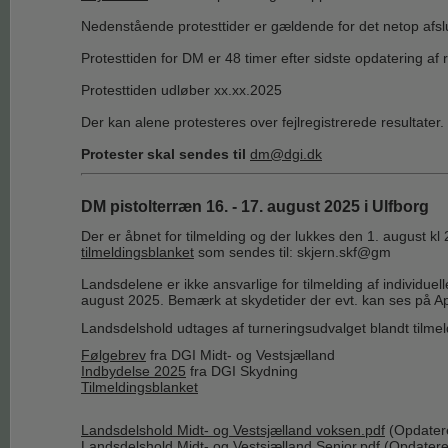
Nedenstående protesttider er gældende for det netop afs
Protesttiden for DM er 48 timer efter sidste opdatering af
Protesttiden udløber xx.xx.2025
Der kan alene protesteres over fejlregistrerede resultater.
Protester skal sendes til
dm@dgi.dk
DM pistolterræn 16. - 17. august 2025 i Ulfborg
Der er åbnet for tilmelding og der lukkes den 1. august kl 
tilmeldingsblanket
som sendes til: skjern.skf@gm
Landsdelene er ikke ansvarlige for tilmelding af individuel
august 2025. Bemærk at skydetider der evt. kan ses på Ap
Landsdelshold udtages af turneringsudvalget blandt tilmel
Følgebrev
fra DGI Midt- og Vestsjælland
Indbydelse 2025
fra DGI Skydning
Tilmeldingsblanket
Landsdelshold Midt- og Vestsjælland voksen.pdf
(Opdater
Landsdelshold Midt- og Vestsjælland Senior.pdf
(Opdatere