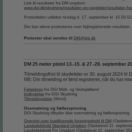
Link til resultater fra DM ungdom:
www.dgi.dk/skydning/resultater-og-ranglister/resultater-fr
Protesttiden udløber tirsdag d. 17. september kl. 15.50.52
Der kan alene protesteres over fejlregistrerede resultater.
Protester skal sendes til
DM@dgi.dk
DM 25 meter pistol 13.-15. & 27.-29. september 2
Tilmeldingsfrist til skydetider er 30. august 2024 ti
NB: Din tilmelding er først registreret, når du har mo
Følgebrev
fra DGI Midt- og Vestsjælland
Indbydelse
fra DGI Skydning
Tilmeldingsliste
(Word)
Overnatning og fællesspisning
DGI Skydning tilbyder ikke overnatning og fællesspisning. 
Oversigt over kvalificerede foreningshold til DM
(Opdatere
Landsdelshold Standard Ungdom
(Opdateret 11. septemb
Landsdelshold Fin Ungdom
(Opdateret 11. september 20