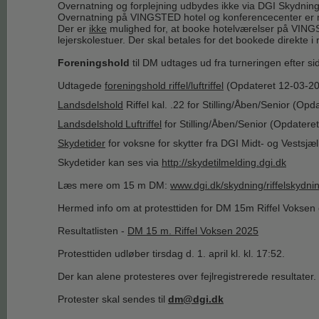
Overnatning og forplejning udbydes ikke via DGI Skydning
Overnatning på VINGSTED hotel og konferencecenter er m
Der er
ikke
mulighed for, at booke hotelværelser på VINGST
lejerskolestuer. Der skal betales for det bookede direkte 
Foreningshold
til DM udtages ud fra turneringen efter sid
Udtagede
foreningshold riffel/luftriffel
(Opdateret 12-03-2
Landsdelshold
Riffel kal. .22 for Stilling/Åben/Senior
(Opda
Landsdelshold
Luftriffel
for Stilling/Åben/Senior
(Opdatere
Skydetider
for voksne for skytter fra DGI Midt- og Vestsjæ
Skydetider kan ses via
http://skydetilmelding.dgi.dk
Læs mere om 15 m DM:
www.dgi.dk/skydning/riffelskydni
Hermed info om at protesttiden for DM 15m Riffel Voksen e
Resultatlisten -
DM 15 m. Riffel Voksen 2025
Protesttiden udløber tirsdag d. 1. april kl. kl. 17:52.
Der kan alene protesteres over fejlregistrerede resultater.
Protester skal sendes til
dm@dgi.dk