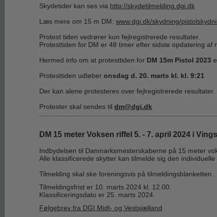
Skydetider kan ses via
http://skydetilmelding.dgi.dk
Læs mere om 15 m DM:
www.dgi.dk/skydning/pistolskydni
Protest tiden vedrører kun fejlregistrerede resultater.
Protesttiden for DM er 48 timer efter sidste opdatering af
Hermed info om at protesttiden for
DM 15m Pistol
2023
er
Protesttiden udløber
onsdag d. 20. marts kl. kl. 9:21
Der kan alene protesteres over fejlregistrerede resultater.
Protester skal sendes til
dm@dgi.dk
DM 15 meter Voksen riffel 5. - 7. april 2024 i Ving
Indbydelsen til Danmarksmesterskaberne på 15 meter voksen 
Alle klassificerede skytter kan tilmelde sig den individuell
Tilme
lding skal ske foreningsvis på tilmeldingsblanketten.
Tilmeldingsfrist er 10. marts 2024 kl. 12.00.
Klassificeringsdato er 25. marts 2024.
Følgebrev fra DGI Midt- og Vestsjælland