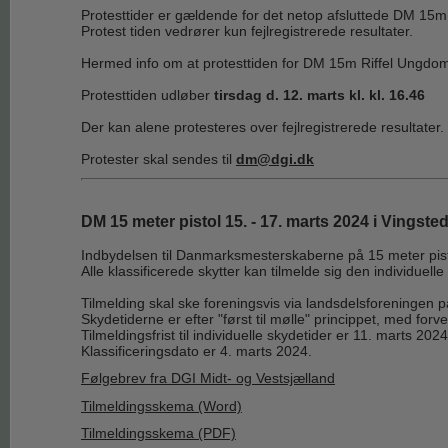
Protesttider er gældende for det netop afsluttede DM 15m
Protest tiden vedrører kun fejlregistrerede resultater.
Hermed info om at protesttiden for DM 15m Riffel Ungdom er
Protesttiden udløber
tirsdag d. 12. marts kl. kl. 16.46
Der kan alene protesteres over fejlregistrerede resultater.
Protester skal sendes til
dm@dgi.dk
DM 15 meter pistol 15. - 17. marts 2024 i Vingste
Indbydelsen til Danmarksmesterskaberne på 15 meter pistol 
Alle klassificerede skytter kan tilmelde sig den individuell
Tilmelding skal ske foreningsvis via landsdelsforeningen p
Skydetiderne er efter "først til mølle" princippet, med for
Tilmeldingsfrist til individuelle skydetider er 11. marts 20
Klassificeringsdato er 4. marts 2024.
Følgebrev fra DGI Midt- og Vestsjælland
Tilmeldingsskema (Word)
Tilmeldingsskema (PDF)