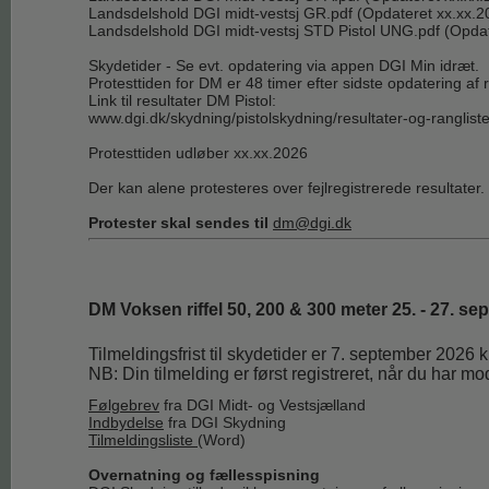
Landsdelshold DGI midt-vestsj GR.pdf
(Opdateret xx.xx.2
Landsdelshold DGI midt-vestsj STD Pistol UNG.pdf
(Opdat
Skydetider - Se evt. opdatering via appen DGI Min idræt.
Protesttiden for DM er 48 timer efter sidste opdatering af
Link til resultater DM Pistol:
www.dgi.dk/skydning/pistolskydning/resultater-og-ranglist
Protesttiden udløber xx.xx.2026
Der kan alene protesteres over fejlregistrerede resultater.
Protester skal sendes til
dm@dgi.dk
DM Voksen riffel 50, 200 & 300 meter 25. - 27. s
Tilmeldingsfrist til skydetider er 7. september 2026 
NB: Din tilmelding er først registreret, når du har mo
Følgebrev
fra DGI Midt- og Vestsjælland
Indbydelse
fra DGI Skydning
Tilmeldingsliste
(Word)
Overnatning og fællesspisning