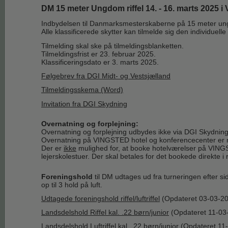
DM 15 meter Ungdom riffel 14. - 16. marts 2025 i
Indbydelsen til Danmarksmesterskaberne på 15 meter ungdom
Alle klassificerede skytter kan tilmelde sig den individuell
Tilmelding skal ske på tilmeldingsblanketten.
Tilmeldingsfrist er 23. februar 2025.
Klassificeringsdato er 3. marts 2025.
Følgebrev fra DGI Midt- og Vestsjælland
Tilmeldingsskema (Word)
Invitation
fra DGI Skydning
Overnatning og forplejning:
Overnatning og forplejning udbydes ikke via DGI Skydning
Overnatning på VINGSTED hotel og konferencecenter er m
Der er
ikke
mulighed for, at booke hotelværelser på VINGST
lejerskolestuer. Der skal betales for det bookede direkte 
Foreningshold
til DM udtages ud fra turneringen efter sid
op til 3 hold på luft.
Udtagede foreningshold riffel/luftriffel
(Opdateret 03-03-2
Landsdelshold Riffel kal. .22 børn/junior
(Opdateret 11-03
Landsdelshold Luftriffel kal. .22 børn/junior
(Opdateret 11