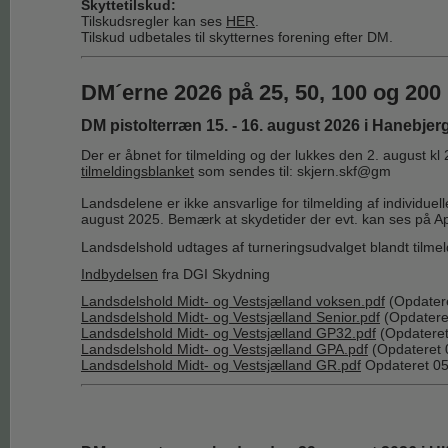
Skyttetilskud:
Tilskudsregler kan ses
HER
.
Tilskud udbetales til skytternes forening efter DM.
DM´erne 2026 på 25, 50, 100 og 20
DM pistolterræn 15. - 16. august 2026 i Hanebjer
Der er åbnet for tilmelding og der lukkes den 2. august kl 
tilmeldingsblanket
som sendes til: skjern.skf@gm
Landsdelene er ikke ansvarlige for tilmelding af individuel
august 2025. Bemærk at skydetider der evt. kan ses på Ap
Landsdelshold udtages af turneringsudvalget blandt tilmel
Indbydelsen
fra DGI Skydning
Landsdelshold Midt- og Vestsjælland voksen.pdf
(Opdater
Landsdelshold Midt- og Vestsjælland Senior.pdf
(Opdatere
Landsdelshold Midt- og Vestsjælland GP32.pdf
(Opdateret
Landsdelshold Midt- og Vestsjælland GPA.pdf
(Opdateret 
Landsdelshold Midt- og Vestsjælland GR.pdf
Opdateret 0