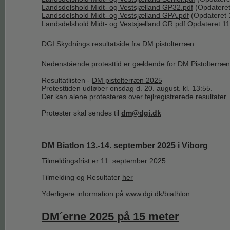
Landsdelshold Midt- og Vestsjælland GP32.pdf
(Opdateret
Landsdelshold Midt- og Vestsjælland GPA.pdf
(Opdateret 
Landsdelshold Midt- og Vestsjælland GR.pdf
Opdateret 1
DGI Skydnings resultatside fra DM pistolterræn
Nedenstående protesttid er gældende for DM Pistolterræn
Resultatlisten -
DM pistolterræn 2025
Protesttiden udløber onsdag d. 20. august. kl. 13:55.
Der kan alene protesteres over fejlregistrerede resultater.
Protester skal sendes til
dm@dgi.dk
DM Biatlon 13.-14. september 2025 i Viborg
Tilmeldingsfrist er 11. september 2025
Tilmelding og Resultater
her
Yderligere information på
www.dgi.dk/biathlon
DM´erne 2025 på 15 meter